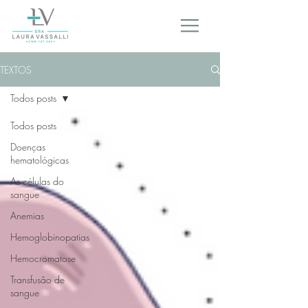
TEXTOS
Todos posts
Todos posts
Doenças
hematológicas
As células do
sangue
Anemias
Hemoglobinopatias
Hemocromatose
Transfusão de
sangue