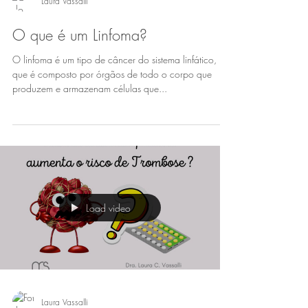
Laura Vassalli
O que é um Linfoma?
O linfoma é um tipo de câncer do sistema linfático,
que é composto por órgãos de todo o corpo que
produzem e armazenam células que...
Load video