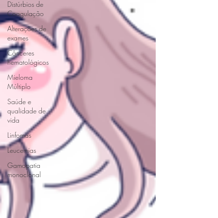
Distúrbios de
Coagulação
Alterações de
exames
Cânceres
hematológicos
Mieloma
Múltiplo
Saúde e
qualidade de
vida
Linfomas
Leucemias
Gamopatia
monoclonal