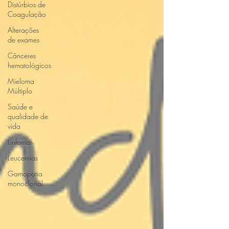
Distúrbios de
Coagulação
Alterações
de exames
Cânceres
hematológicos
Mieloma
Múltiplo
Saúde e
qualidade de
vida
Linfomas
Leucemias
Gamopatia
monoclonal