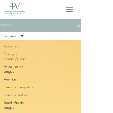
TEXTOS
Leucemias
Todos posts
Doenças
hematológicas
As células do
sangue
Anemias
Hemoglobinopatias
Hemocromatose
Transfusão de
sangue