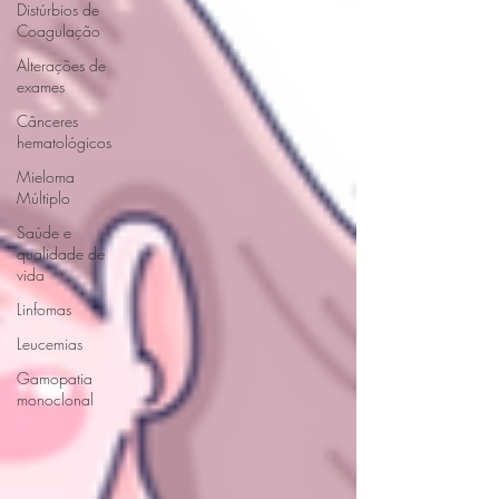
Distúrbios de
Coagulação
Alterações de
exames
Cânceres
hematológicos
Mieloma
Múltiplo
Saúde e
qualidade de
vida
Linfomas
Leucemias
Gamopatia
monoclonal