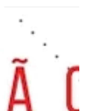
O linfoma é um tipo de câncer do sistema linfático,
que é composto por órgãos de todo o corpo que
produzem e armazenam células que...