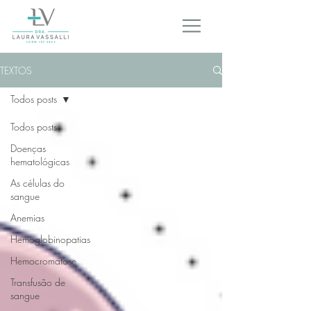
TEXTOS
Todos posts
Todos posts
Doenças
hematológicas
As células do
sangue
Anemias
Hemoglobinopatias
Hemocromatose
Transfusão de
sangue