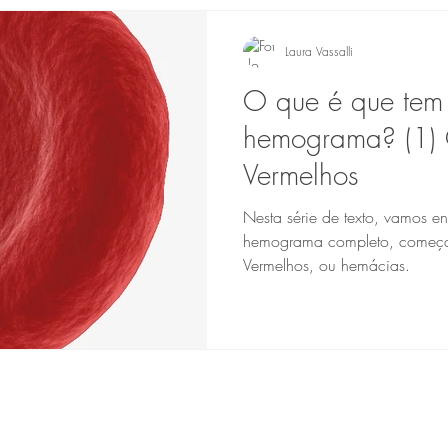
Laura Vassalli
O que é que tem
hemograma? (1) 
Vermelhos
Nesta série de texto, vamos e
hemograma completo, começan
Vermelhos, ou hemácias.
Laura Coutinho Vassalli - Médica - CRM 137.362 - SP
ca Médica [RQE: 51.461] e Hematologia e Hemoterapia [RQE: 5
Alameda Santos, 211 - Cj. 1709 - Cerqueira Cesar - São Paulo - S