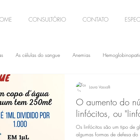
OME
CONSULTÓRIO
CONTATO
ESPEC
as
As células do sangue
Anemias
Hemoglobinopati
rbios de Coagulação
Alterações de exames
Cânceres hem
Laura Vassalli
O aumento do n
ualidade de vida
Linfomas
Leucemias
Gamopatia 
linfócitos, ou "linf
Os linfócitos são um tipo de 
algumas formas de defesa do 