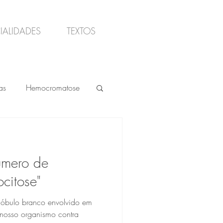
IALIDADES
TEXTOS
as
Hemocromatose
atológicos
úmero de
monoclonal
ocitose"
glóbulo branco envolvido em
nosso organismo contra