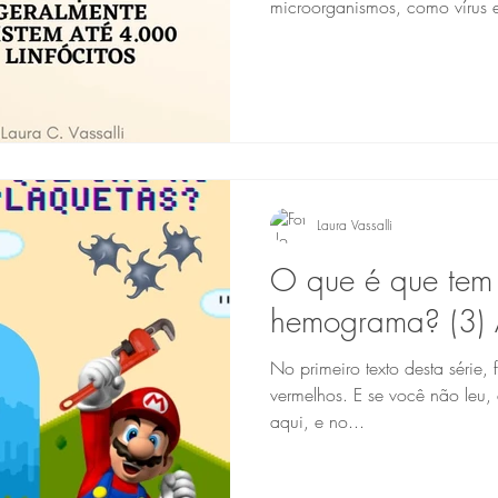
microorganismos, como vírus e
Laura Vassalli
O que é que tem
hemograma? (3) 
No primeiro texto desta série,
vermelhos. E se você não leu, e
aqui, e no...