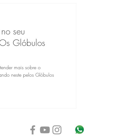
 no seu
Os Glóbulos
ntender mais sobre o
do neste pelos Glóbulos
1.462]
P