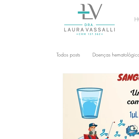
H
Todos posts
Doenças hematológic
Transfusão de sangue
Distú
Mieloma Múltiplo
Saúde e q