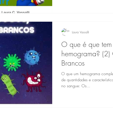
Laura Vassalli
O que é que tem
hemograma? (2) 
Brancos
O que um hemograma complet
de quantidades e características das três séries d
no sangue: Os...